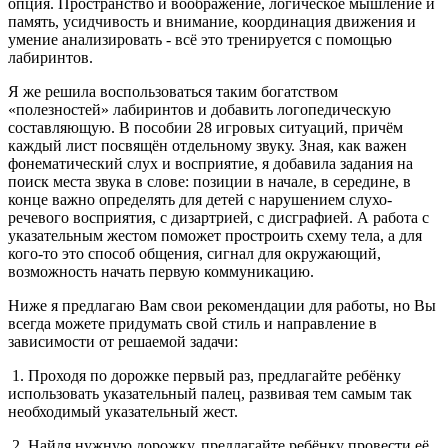
опция. Пространство и воображение, логическое мышление и
память, усидчивость и внимание, координация движения и
умение анализировать - всё это тренируется с помощью
лабиринтов.
Я же решила воспользоваться таким богатством
«полезностей» лабиринтов и добавить логопедическую
составляющую. В пособии 28 игровых ситуаций, причём
каждый лист посвящён отдельному звуку. Зная, как важен
фонематический слух и восприятие, я добавила задания на
поиск места звука в слове: позиции в начале, в середине, в
конце важно определять для детей с нарушением слухо-
речевого восприятия, с дизартрией, с дисграфией. А работа с
указательным жестом поможет простроить схему тела, а для
кого-то это способ общения, сигнал для окружающий,
возможность начать первую коммуникацию.
Ниже я предлагаю Вам свои рекомендации для работы, но Вы
всегда можете придумать свой стиль и направление в
зависимости от решаемой задачи:
1. Проходя по дорожке первый раз, предлагайте ребёнку
использовать указательный палец, развивая тем самым так
необходимый указательный жест.
2. Найдя нужную дорожку, предлагайте ребёнку провести её