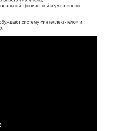
ональной, физической и умственной
буждают систему «интеллект-тело» и
ю.