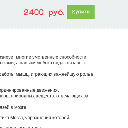
2400 руб.
Купить
изирует многие умственные способности.
ыками, а навыки любого вида связаны с
 работы мышц, играющих важнейшую роль в
оординированные движения,
нов, природных веществ, отвечающих за
зей в мозге.
ика Мозга, упражнения которой:
льность ума и тела,