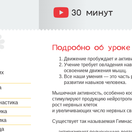
30 минут
Подробно об уроке
Движение пробуждает и актив
Учение требует овладения нав
освоением движения мышц.
их
Все наши умения — это часть
развитии навыков человека.
а
Мышечная активность, особенно к
стимулируют продукцию нейротропи
настика
рост нервных клеток
и увеличивающих число нервных свя
ика
ика
Существует так называемая Гимнаст
ца
активизируют полноценную деяте