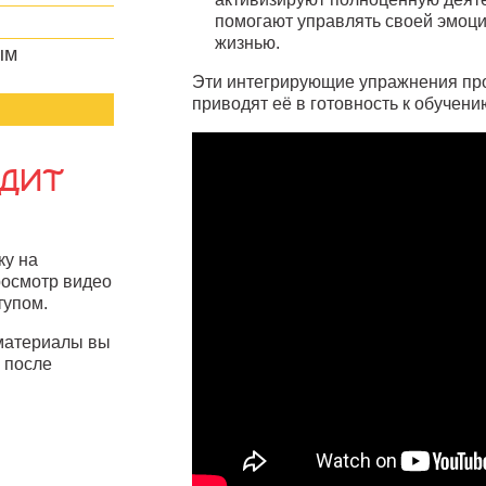
помогают управлять своей эмоци
жизнью.
ым
Эти интегрирующие упражнения про
приводят её в готовность к обучени
ДИТ
ку на
росмотр видео
тупом.
материалы вы
l после