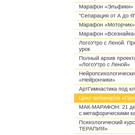
Марафон «Эльфики»
"Сепарация от А до Я
Марафон «Моторчик»
Марафон «Всезнайка
ЛогоУтро с Леной. П
урок
Полный архив проект
«ЛогоУтро с Леной»
Нейропсихологически
«Нейрончики»
АртГимнастика под к
Цикл вебинаров «Пр
МАК-МАРАФОН: 21 де
с метафорическими к
Психологический кур
ТЕРАПИЯ»