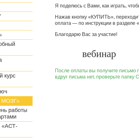
Я поделюсь с Вами, как играть, что
"
Нажав кнопку «КУПИТЬ», переходи
оплата — по инструкции в разделе
»
Благодарю Вас за участие!
робный
вебинар
а
После оплаты вы получите письмо п
й курс
вдруг письма нет, проверьте папку
люч
о МОЗГ»
нь работы
артами
с «АСТ-