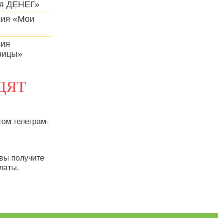
я ДЕНЕГ»
сия «Мои
сия
рицы»
ДЯТ
том телеграм-
 вы получите
платы.